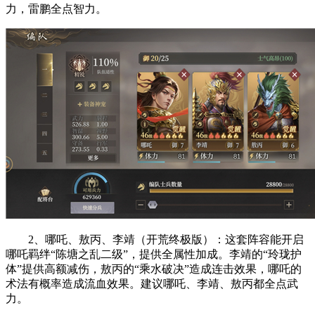
力，雷鹏全点智力‌。
‌2、哪吒、敖丙、李靖（开荒终极版）‌：这套阵容能开启
哪吒羁绊“陈塘之乱二级”，提供全属性加成。李靖的“玲珑护
体”提供高额减伤，敖丙的“乘水破决”造成连击效果，哪吒的
术法有概率造成流血效果。建议哪吒、李靖、敖丙都全点武
力‌。