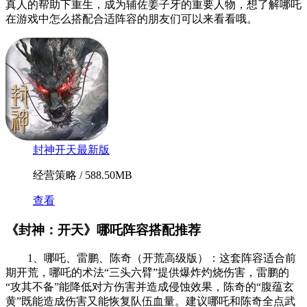
真人的帮助下重生，成为辅佐姜子牙的重要人物‌，想了解哪吒
在游戏中怎么搭配合适阵容的朋友们可以来看看哦。
封神开天最新版
经营策略 / 588.50MB
查看
《封神：开天》哪吒阵容搭配推荐
‌1、哪吒、雷鹏、陈奇（开荒高级版）‌：这套阵容适合前
期开荒，哪吒的术法“三头六臂”提供爆炸灼烧伤害，雷鹏的
“攻其不备”能降低对方伤害并造成侵蚀效果，陈奇的“腹蕴玄
黄”既能造成伤害又能恢复队伍血量。建议哪吒和陈奇全点武