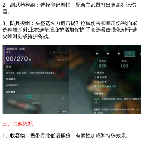
2、副武器模组：选择印记增幅，配合主武器打出更高标记伤
害。
3、防具模组：头盔选火力追击提升枪械伤害和暴击伤害;面罩
选精准弹射;上衣选坚盾庇护增加保护;手套选暴击强化;鞋子选
尖峰时刻或掩护备战。
三、其他搭配
1、收容物：携带月北低语孤狼，有属性加成和特殊效果。