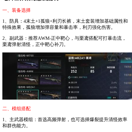
一、装备选择
1、防具：4末土+1孤狼+利刃长裤，末土套装增加基础属性和
特殊效果，孤狼增加弹容量和暴击率，利刃强化伤害。
2、副武器：推荐AWM-正中靶心，与栗鸢搭配可打暴击流，
栗鸢弹射清怪，正中靶心补刀。
二、模组搭配
1、主武器模组：首选高频弹射，也可选择爆裂提升清怪效率
和群伤能力。