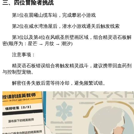
三、四位冒险者挑战
第1位在晨曦山缆车站，完成攀岩小游戏
第2位在咸水湾渔屋后，潜水小游戏通关后触发线索
第3位以及第4位在风眠圣所壁画区域，组合精灵语石板解
密(顺序为：星芒 → 月纹 → 潮汐)
注意事项：
精灵语石板错误组合将触发精灵战斗，建议携带回血药剂
与控制型宠物。
解密任务失败后需等待冷却，避免频繁试错。