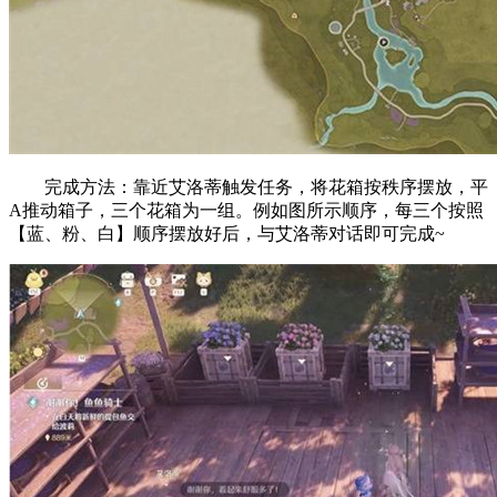
完成方法：靠近艾洛蒂触发任务，将花箱按秩序摆放，平
A推动箱子，三个花箱为一组。例如图所示顺序，每三个按照
【蓝、粉、白】顺序摆放好后，与艾洛蒂对话即可完成~