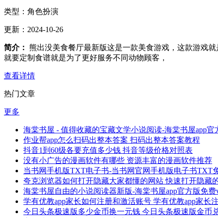
类型：
角色扮演
更新：
2024-10-26
简介：
熊出没美食餐厅最新版这是一款美食游戏，这款游戏就
就要定制食谱就是为了更好服务不同动物顾客，
查看详情
热门文章
更多
海棠书屋 - 值得收藏的宝藏文学小说阅读-海棠书屋app官方
作业帮app怎么扫码出整本答案 扫码出整本答案教程
抖音1到60级各要充值多少钱 抖音等级价格对照表
没有小广告的漫画软件有哪些 资源丰富的漫画软件推荐
当书网手机版TXT电子书-当书网官网手机版电子书TXT免费v
夸克浏览器如何打开隐藏大家都懂的网站 快速打开隐藏
海棠书屋自由的小说阅读器新版-海棠书屋app官方版免费v1.
学有优教app家长如何注册和激活账号 学有优教app家
今日头条极速版多少金币换一元钱 今日头条极速版金币