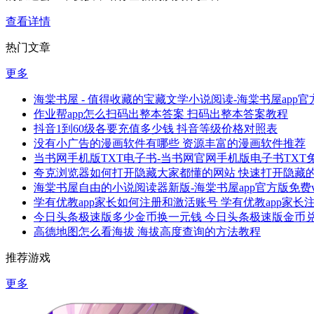
查看详情
热门文章
更多
海棠书屋 - 值得收藏的宝藏文学小说阅读-海棠书屋app官方
作业帮app怎么扫码出整本答案 扫码出整本答案教程
抖音1到60级各要充值多少钱 抖音等级价格对照表
没有小广告的漫画软件有哪些 资源丰富的漫画软件推荐
当书网手机版TXT电子书-当书网官网手机版电子书TXT免费v
夸克浏览器如何打开隐藏大家都懂的网站 快速打开隐藏
海棠书屋自由的小说阅读器新版-海棠书屋app官方版免费v1.
学有优教app家长如何注册和激活账号 学有优教app家
今日头条极速版多少金币换一元钱 今日头条极速版金币
高德地图怎么看海拔 海拔高度查询的方法教程
推荐游戏
更多