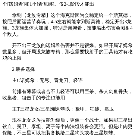
个[诺姆希]和1个[希瓦娜]。仅2-1阶段才能出
拿到【龙族专精】这个海克斯因为会稳定给一个斯莫德，
按照后面运营节奏玩，4-5左右就能拿到斯莫德，稳定开出3龙
族。3龙族集体大加强，特别是诺姆希，技能溢出伤害会溅射4
个敌人。
开不出三龙族的诺姆希伤害并不是很爆。如果开局诺姆希
数量多，但开局没龙族专精，那么需要找射手的工具箱才有吃
鸡的上限
2.装备选择
主C诺姆希：无尽、青龙刀、轻语
前排有薄暮或者合不出轻语可以用巨杀、杀人剑鱼骨头，
收集者、狙击手的专注也能用
主T三星龙女/三星蜘蛛/狗头：板甲、狂徒、冕卫
现在龙女龙族技能升级后，更像一个战士。如果能三星出
饮血、冕卫、泰坦、离子等半肉法坦装备会更强。但是出肉更
保险，不三星可以把装备换给二星狗头或者三星蜘蛛。