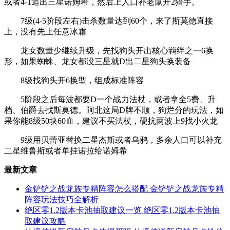
或者4-1追出三星诺姆希，然后上人口补老鼠开2猎手。
7级(4-5阶段左右)击杀数量达到60个，来了斯莫德直接
上，没有先上任意冰霜
龙女数量少继续升级，先找狗头开出核心羁绊之一6换
形，如果蜘蛛、龙女都没三星就D出二星狗头换装备
8级找狗头开6换型，组成标准阵容
5阶段之后每波都要D一个战力法杖，或者拿全5费、升
档、伯爵去找斯莫德。阿北这局D牌不顺，狗烂分的玩法，如
果你能8级50块60血，建议不买法杖，硬抗两波上9找小火龙
9级用贝蕾亚替换二星杰斯或者乌鸦，多余人口可以补充
二星维鲁斯或者单挂诺拉给诺姆希
最新文章
金铲铲之战龙族专精阵容怎么搭配 金铲铲之战龙族专精
阵容玩法技巧全解析
绝区零1.2版本卡池抽取建议一览 绝区零1.2版本卡池抽
取建议攻略