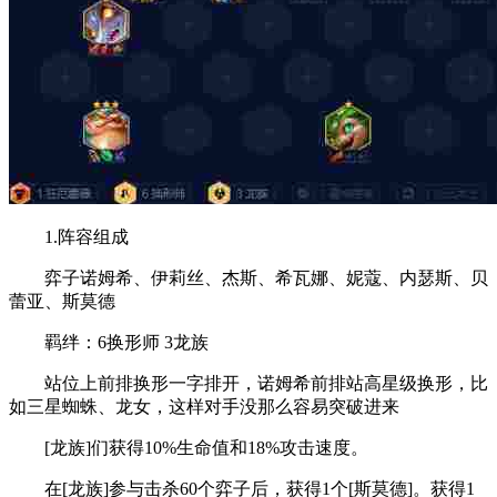
1.阵容组成
弈子诺姆希、伊莉丝、杰斯、希瓦娜、妮蔻、内瑟斯、贝
蕾亚、斯莫德
羁绊：6换形师 3龙族
站位上前排换形一字排开，诺姆希前排站高星级换形，比
如三星蜘蛛、龙女，这样对手没那么容易突破进来
[龙族]们获得10%生命值和18%攻击速度。
在[龙族]参与击杀60个弈子后，获得1个[斯莫德]。获得1