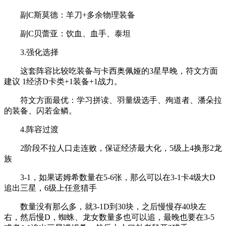
副C斯莫德：羊刀+多余物理装备
副C贝蕾亚：饮血、血手、泰坦
3.强化选择
这套阵容比较吃装备与卡西奥佩娅的3星早晚，符文方面
建议 1经济D卡类+1装备+1战力。
符文方面最优：学习拼读、羽量级选手、殉道者、潘朵拉
的装备、闪若金鳞。
4.阵容过渡
2阶段不拉人口走连败，保证经济最大化，5级上4换形2龙
族
3-1，如果诺姆希数量在5-6张，那么可以在3-1卡4级大D
追出三星，6级上任意猎手
数量没有那么多，就3-1D到30块，之后慢慢存40块左
右，然后慢D，蜘蛛、龙女数量多也可以追，最晚也要在3-5