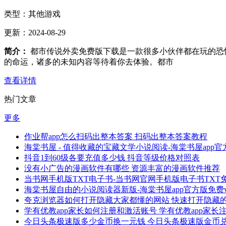
类型：
其他游戏
更新：
2024-08-29
简介：
都市传说外卖免费版下载是一款很多小伙伴都在玩的恐
的命运，诸多的未知内容等待着你去体验。都市
查看详情
热门文章
更多
作业帮app怎么扫码出整本答案 扫码出整本答案教程
海棠书屋 - 值得收藏的宝藏文学小说阅读-海棠书屋app官方
抖音1到60级各要充值多少钱 抖音等级价格对照表
没有小广告的漫画软件有哪些 资源丰富的漫画软件推荐
当书网手机版TXT电子书-当书网官网手机版电子书TXT免费v
海棠书屋自由的小说阅读器新版-海棠书屋app官方版免费v1.
夸克浏览器如何打开隐藏大家都懂的网站 快速打开隐藏
学有优教app家长如何注册和激活账号 学有优教app家
今日头条极速版多少金币换一元钱 今日头条极速版金币