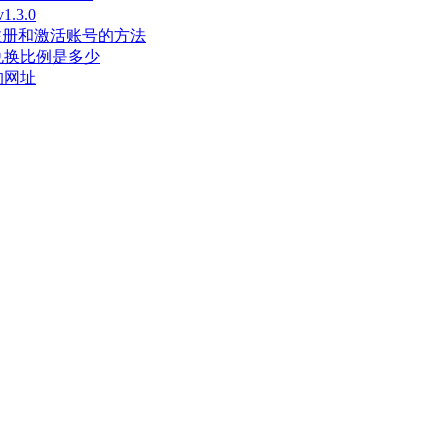
3.0
长注册和激活账号的方法
兑换比例是多少
的网址