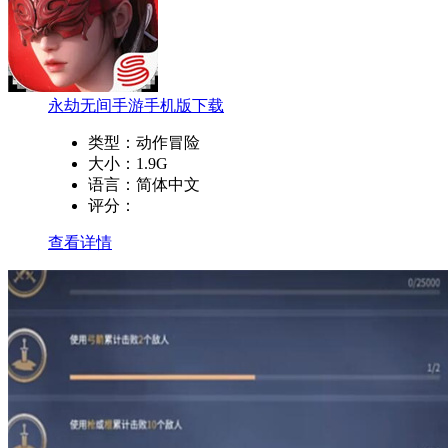
永劫无间手游手机版下载
类型：
动作冒险
大小：
1.9G
语言：
简体中文
评分：
查看详情