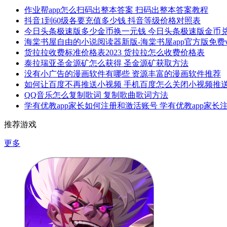
作业帮app怎么扫码出整本答案 扫码出整本答案教程
抖音1到60级各要充值多少钱 抖音等级价格对照表
今日头条极速版多少金币换一元钱 今日头条极速版金币
海棠书屋自由的小说阅读器新版-海棠书屋app官方版免费v1.
货拉拉收费标准价格表2023 货拉拉怎么收费价格表
泰拉瑞亚圣金源矿怎么获得 圣金源矿获取方法
没有小广告的漫画软件有哪些 资源丰富的漫画软件推荐
如何让百度不再推送小视频 手机百度怎么关闭小视频推
QQ音乐怎么复制歌词 复制歌曲歌词方法
学有优教app家长如何注册和激活账号 学有优教app家
推荐游戏
更多