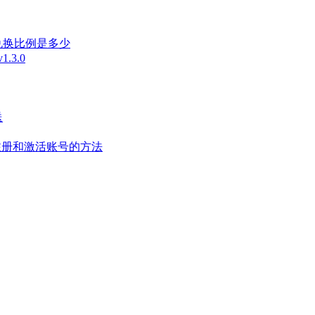
兑换比例是多少
3.0
送
长注册和激活账号的方法