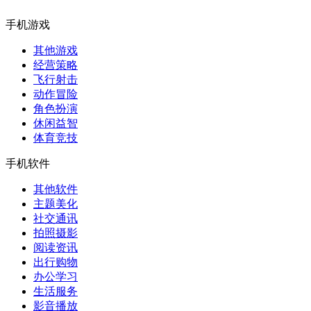
手机游戏
其他游戏
经营策略
飞行射击
动作冒险
角色扮演
休闲益智
体育竞技
手机软件
其他软件
主题美化
社交通讯
拍照摄影
阅读资讯
出行购物
办公学习
生活服务
影音播放