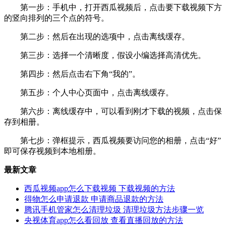
第一步：手机中，打开西瓜视频后，点击要下载视频下方
的竖向排列的三个点的符号。
第二步：然后在出现的选项中，点击离线缓存。
第三步：选择一个清晰度，假设小编选择高清优先。
第四步：然后点击右下角“我的”。
第五步：个人中心页面中，点击离线缓存。
第六步：离线缓存中，可以看到刚才下载的视频，点击保
存到相册。
第七步：弹框提示，西瓜视频要访问您的相册，点击“好”
即可保存视频到本地相册。
最新文章
西瓜视频app怎么下载视频 下载视频的方法
得物怎么申请退款 申请商品退款的方法
腾讯手机管家怎么清理垃圾 清理垃圾方法步骤一览
央视体育app怎么看回放 查看直播回放的方法