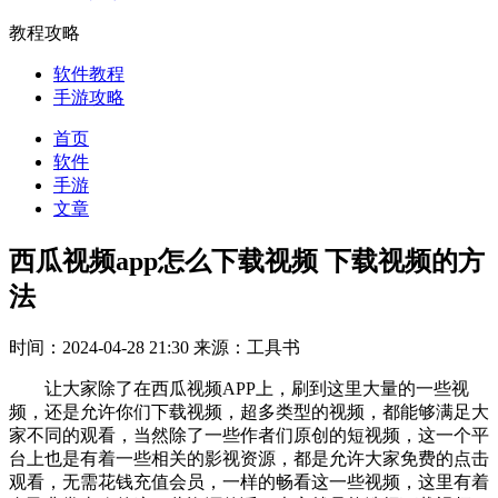
教程攻略
软件教程
手游攻略
首页
软件
手游
文章
西瓜视频app怎么下载视频 下载视频的方
法
时间：2024-04-28 21:30
来源：工具书
让大家除了在西瓜视频APP上，刷到这里大量的一些视
频，还是允许你们下载视频，超多类型的视频，都能够满足大
家不同的观看，当然除了一些作者们原创的短视频，这一个平
台上也是有着一些相关的影视资源，都是允许大家免费的点击
观看，无需花钱充值会员，一样的畅看这一些视频，这里有着