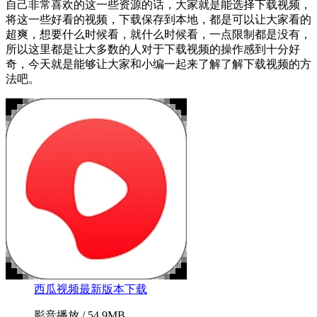
自己非常喜欢的这一些资源的话，大家就是能选择下载视频，
将这一些好看的视频，下载保存到本地，都是可以让大家看的
超爽，想要什么时候看，就什么时候看，一点限制都是没有，
所以这里都是让大多数的人对于下载视频的操作感到十分好
奇，今天就是能够让大家和小编一起来了解了解下载视频的方
法吧。
西瓜视频最新版本下载
影音播放 / 54.9MB