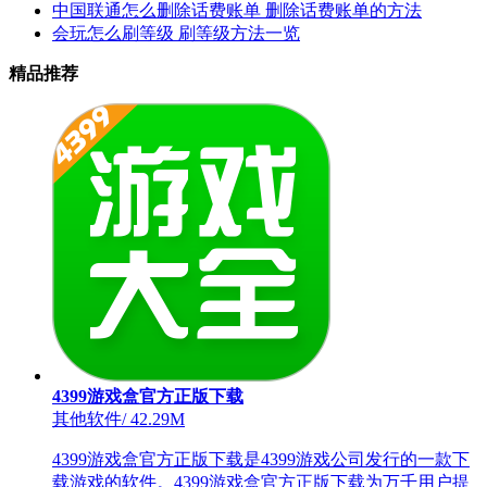
中国联通怎么删除话费账单 删除话费账单的方法
会玩怎么刷等级 刷等级方法一览
精品推荐
4399游戏盒官方正版下载
其他软件
/
42.29M
4399游戏盒官方正版下载是4399游戏公司发行的一款下
载游戏的软件。4399游戏盒官方正版下载为万千用户提