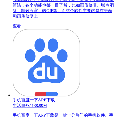
简洁，各个功能也都一目了然，比如画质修复、噪点消
除、精致五官、转GIF等。而这个软件主要的是在美颜
和画质修复上
查看
手机百度一下APP下载
生活服务
/
138.99M
手机百度一下APP下载是一款十分热门的手机软件。手