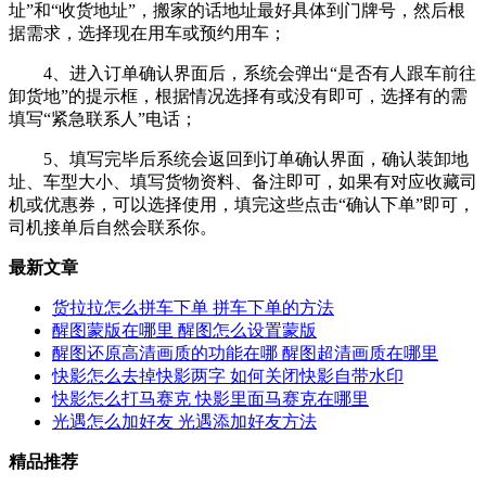
址”和“收货地址”，搬家的话地址最好具体到门牌号，然后根
据需求，选择现在用车或预约用车；
4、进入订单确认界面后，系统会弹出“是否有人跟车前往
卸货地”的提示框，根据情况选择有或没有即可，选择有的需
填写“紧急联系人”电话；
5、填写完毕后系统会返回到订单确认界面，确认装卸地
址、车型大小、填写货物资料、备注即可，如果有对应收藏司
机或优惠券，可以选择使用，填完这些点击“确认下单”即可，
司机接单后自然会联系你。
最新文章
货拉拉怎么拼车下单 拼车下单的方法
醒图蒙版在哪里 醒图怎么设置蒙版
醒图还原高清画质的功能在哪 醒图超清画质在哪里
快影怎么去掉快影两字 如何关闭快影自带水印
快影怎么打马赛克 快影里面马赛克在哪里
光遇怎么加好友 光遇添加好友方法
精品推荐