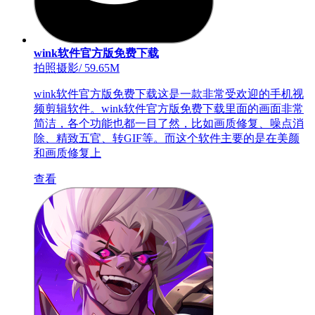
wink软件官方版免费下载
拍照摄影
/
59.65M
wink软件官方版免费下载这是一款非常受欢迎的手机视
频剪辑软件。wink软件官方版免费下载里面的画面非常
简洁，各个功能也都一目了然，比如画质修复、噪点消
除、精致五官、转GIF等。而这个软件主要的是在美颜
和画质修复上
查看