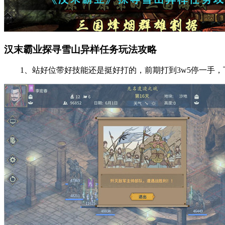
汉末霸业探寻雪山异样任务玩法攻略
1、站好位带好技能还是挺好打的，前期打到3w5停一手，