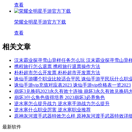
查看
荣耀全明星手游官方下载
查看
相关文章
汉末霸业探寻雪山异样任务怎么玩 汉末霸业探寻雪山异
携程旅行怎么退票 携程旅行退票操作方法
朴朴超市怎么开发票 朴朴超市开发票方法
诛仙手游哪个职业比较适合平民 诛仙手游平民玩什么职
诛仙手游vip充值对应表2023 诛仙手游vip价格表一览2023
崩坏3兑换码2023永久有效十连抽 崩坏3永久有效兑换码
崩坏3什么角色值得培养 2023崩坏3必养角色
逆水寒怎么提升战力 逆水寒手游战力怎么提升
逆水寒什么职业厉害 逆水寒职业推荐
原神灰河渡手武器特效怎么样 原神灰河渡手武器特效详
最新软件