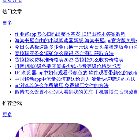
查看详情
热门文章
更多
作业帮app怎么扫码出整本答案 扫码出整本答案教程
海棠书屋自由的小说阅读器新版-海棠书屋app官方版免费v1.
今日头条极速版多少金币换一元钱 今日头条极速版金币
泰拉瑞亚圣金源矿怎么获得 圣金源矿获取方法
货拉拉收费标准价格表2023 货拉拉怎么收费价格表
抖音1到60级各要充值多少钱 抖音等级价格对照表
UC浏览器app中如何观看带颜色的 软件观看带颜色的教
中国移动app中流量如何赠送给别人 流量快速赠送的方法
uc浏览器怎么免费解压 免费解压文件的方法
微博怎么设置不让别人看到我的关注 手机微博怎么隐藏
推荐游戏
更多