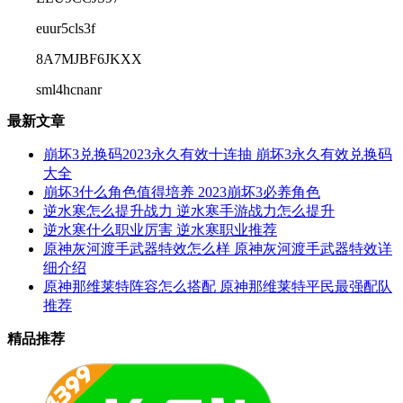
euur5cls3f
8A7MJBF6JKXX
sml4hcnanr
最新文章
崩坏3兑换码2023永久有效十连抽 崩坏3永久有效兑换码
大全
崩坏3什么角色值得培养 2023崩坏3必养角色
逆水寒怎么提升战力 逆水寒手游战力怎么提升
逆水寒什么职业厉害 逆水寒职业推荐
原神灰河渡手武器特效怎么样 原神灰河渡手武器特效详
细介绍
原神那维莱特阵容怎么搭配 原神那维莱特平民最强配队
推荐
精品推荐