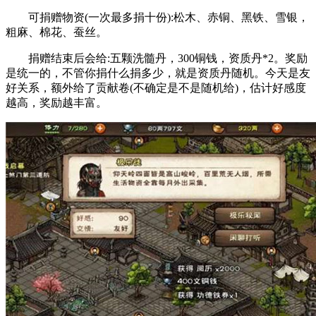
可捐赠物资(一次最多捐十份):松木、赤铜、黑铁、雪银，
粗麻、棉花、蚕丝。
捐赠结束后会给:五颗洗髓丹，300铜钱，资质丹*2。奖励
是统一的，不管你捐什么捐多少，就是资质丹随机。今天是友
好关系，额外给了贡献卷(不确定是不是随机给)，估计好感度
越高，奖励越丰富。