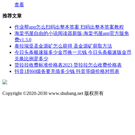
查看
推荐文章
作业帮app怎么扫码出整本答案 扫码出整本答案教程
海棠书屋自由的小说阅读器新版-海棠书屋app官方版免
费v1.3.0
泰拉瑞亚圣金源矿怎么获得 圣金源矿获取方法
今日头条极速版多少金币换一元钱 今日头条极速版金币
兑换比例是多少
货拉拉收费标准价格表2023 货拉拉怎么收费价格表
抖音1到60级各要充值多少钱 抖音等级价格对照表
Copyright ©2020-2030 www.shubang.net 版权所有