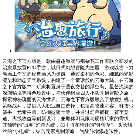
云海之下官方版是一款由盛趣游戏与那朵花工作室联合研发的
治愈系放置RPG手游，以日式幻想冒险为主题，游戏以吉卜力
动画工作室的经典画风为灵感，通过柔和的色彩、细腻的光影
渲染和动态天气系统，构建了一个童话般的云海大陆。在云海
之下官方版中，玩家将置身于昼夜交替的浮空岛、星芒流淌的
深渊秘境等特色场景中，与伙伴组成四人小队开启冒险之旅，
探索神秘瑰丽的云海世界。云海之下官方版融合了放置挂机与
策略战斗，提供八大职业自由选择，包括高攻速刺客、群攻弓
箭手、元素巫师、防御型骑士等，并通过幻兽捕捉、赛季竞
速、离线收益等创新设计，兼顾休闲玩家与硬核玩家的需求。
其独特的"丑萌"幻兽系统，如手持花苞锤的"锤锤草"、头长螺
丝的"小电螺"，结合元素克制策略，为战斗增添趣味性。