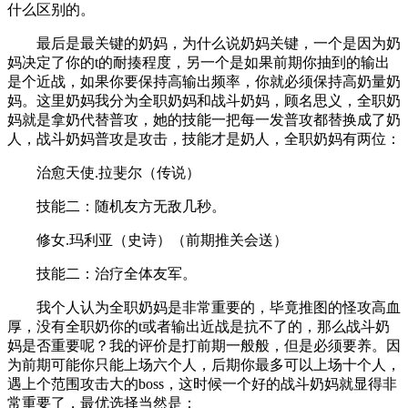
什么区别的。
最后是最关键的奶妈，为什么说奶妈关键，一个是因为奶
妈决定了你的t的耐揍程度，另一个是如果前期你抽到的输出
是个近战，如果你要保持高输出频率，你就必须保持高奶量奶
妈。这里奶妈我分为全职奶妈和战斗奶妈，顾名思义，全职奶
妈就是拿奶代替普攻，她的技能一把每一发普攻都替换成了奶
人，战斗奶妈普攻是攻击，技能才是奶人，全职奶妈有两位：
治愈天使.拉斐尔（传说）
技能二：随机友方无敌几秒。
修女.玛利亚（史诗）（前期推关会送）
技能二：治疗全体友军。
我个人认为全职奶妈是非常重要的，毕竟推图的怪攻高血
厚，没有全职奶你的t或者输出近战是抗不了的，那么战斗奶
妈是否重要呢？我的评价是打前期一般般，但是必须要养。因
为前期可能你只能上场六个人，后期你最多可以上场十个人，
遇上个范围攻击大的boss，这时候一个好的战斗奶妈就显得非
常重要了，最优选择当然是：