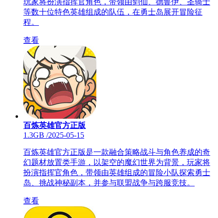
玩家将扮演指挥官角色，带领由剑仙、德鲁伊、圣骑士
等数十位特色英雄组成的队伍，在勇士岛展开冒险征
程。
查看
百炼英雄官方正版
1.3GB
/
2025-05-15
百炼英雄官方正版是一款融合策略战斗与角色养成的奇
幻题材放置类手游，以架空的魔幻世界为背景，玩家将
扮演指挥官角色，带领由英雄组成的冒险小队探索勇士
岛、挑战神秘副本，并参与联盟战争与跨服竞技。
查看