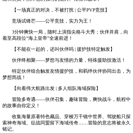
【一场真正的对决，不被打扰 | 公平PVP竞技】
竞场试锋芒——公平竞技，实力为王！
3分钟爽快一局，随时上演指尖格斗大秀；伙伴并肩，向
着至高段位“海上皇帝”全速前进！
【不能在一起的，还叫伙伴吗 | 援护技特定触发】
伙伴终相聚——梦想与友情的力量，特殊援助技激活！
特定伙伴组合触发友情援护技，和羁绊伙伴协同出击，为
梦想而战！
【向着伟大航路出发 | 多人组队海域探险】
冒险多奇遇——伙伴召集，趣味冒险，爽快战斗，航程中
的故事由你定义！
收集海量原著特色藏品、穿梭万千镜中世界、驾驶船只探
索神奇海域、征战同盟留下海域传奇……冒险的意志将被永久
铭记。