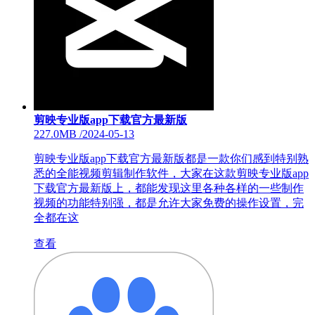
剪映专业版app下载官方最新版
227.0MB
/
2024-05-13
剪映专业版app下载官方最新版都是一款你们感到特别熟
悉的全能视频剪辑制作软件，大家在这款剪映专业版app
下载官方最新版上，都能发现这里各种各样的一些制作
视频的功能特别强，都是允许大家免费的操作设置，完
全都在这
查看