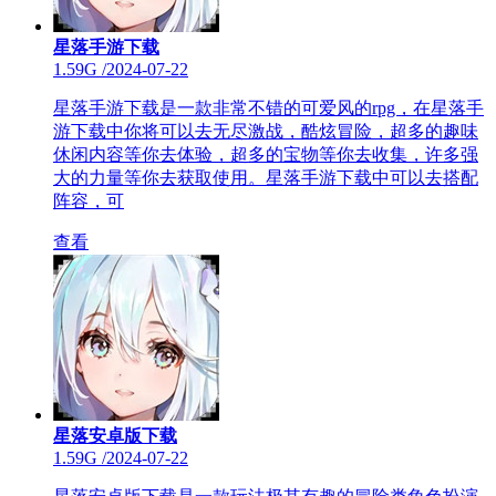
星落手游下载
1.59G
/
2024-07-22
星落手游下载是一款非常不错的可爱风的rpg，在星落手
游下载中你将可以去无尽激战，酷炫冒险，超多的趣味
休闲内容等你去体验，超多的宝物等你去收集，许多强
大的力量等你去获取使用。星落手游下载中可以去搭配
阵容，可
查看
星落安卓版下载
1.59G
/
2024-07-22