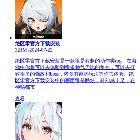
绝区零官方下载安装
321M
/
2024-07-22
绝区零官方下载安装是一款很是有趣的动作类rpg，在游
戏中你将可以去体验到很多帅气无比的角色，可以去打
败很多的强敌和boss，诸多有趣的玩法等你去体验。绝
区零官方下载安装中的画面很是酷炫，科幻感十足，在
神秘都市
查看