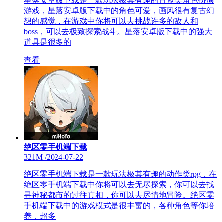
星落安卓版下载是一款玩法极其有趣的冒险类角色扮演
游戏，星落安卓版下载中的角色可爱，画风很有复古幻
想的感觉，在游戏中你将可以去挑战许多的敌人和
boss，可以去极致探索战斗。星落安卓版下载中的强大
道具是很多的
查看
绝区零手机端下载
321M
/
2024-07-22
绝区零手机端下载是一款玩法极其有趣的动作类rpg，在
绝区零手机端下载中你将可以去无尽探索，你可以去找
寻神秘都市的过往真相，你可以去尽情地冒险。绝区零
手机端下载中的游戏模式是很丰富的，各种角色等你培
养，超多