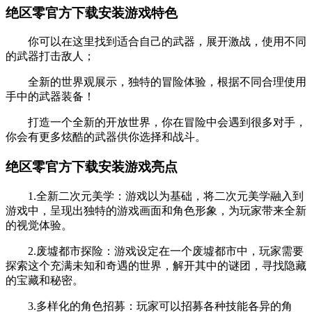
绝区零官方下载安装游戏特色
你可以在这里找到适合自己的武器，展开激战，使用不同
的武器打击敌人；
全新的世界观展示，独特的冒险体验，根据不同合理使用
手中的武器装备！
打造一个全新的开放世界，你在冒险中会遇到很多对手，
你会有更多炫酷的武器供你选择和战斗。
绝区零官方下载安装游戏亮点
1.全新二次元美学：游戏以为基础，将二次元美学融入到
游戏中，呈现出独特的游戏画面和角色形象，为玩家带来全新
的视觉体验。
2.废墟都市探险：游戏设定在一个废墟都市中，玩家需要
探索这个充满未知和奇遇的世界，解开其中的谜团，寻找隐藏
的宝藏和秘密。
3.多样化的角色招募：玩家可以招募各种技能各异的角