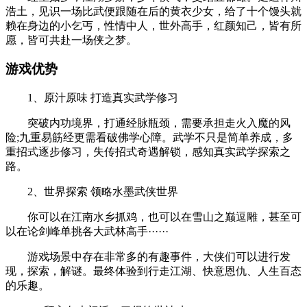
浩土，见识一场比武便跟随在后的黄衣少女，给了十个馒头就
赖在身边的小乞丐，性情中人，世外高手，红颜知己，皆有所
愿，皆可共赴一场侠之梦。
游戏优势
1、原汁原味 打造真实武学修习
突破内功境界，打通经脉瓶颈，需要承担走火入魔的风
险;九重易筋经更需看破佛学心障。武学不只是简单养成，多
重招式逐步修习，失传招式奇遇解锁，感知真实武学探索之
路。
2、世界探索 领略水墨武侠世界
你可以在江南水乡抓鸡，也可以在雪山之巅逗雕，甚至可
以在论剑峰单挑各大武林高手······
游戏场景中存在非常多的有趣事件，大侠们可以进行发
现，探索，解谜。最终体验到行走江湖、快意恩仇、人生百态
的乐趣。