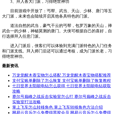
3、拜入各大门派，习得绝世神功
目前游戏中开放了：丐帮、武当、天山、少林、唐门等五
大门派，未来也会陆续开启其他各具特色的门派。
道法自然的武当，豪气干云的丐帮，包罗万象的天山，禅
武合一的少林，神秘莫测的唐门。大侠可根据自己的喜好，自
行选择拜入任意门派。
进入门派后，侠客们可以体验到充满门派特色的入门任务
和门派支线。拜入师门后还可以通过考核，成为门派长老，习
得绝世神功。
最新资讯
万龙觉醒木香宝物怎么搭配 万龙觉醒木香宝物搭配推荐
支付宝账单删除了怎么恢复 支付宝账单删除了恢复教程
七日世界太阳能电钻怎么获得 七日世界太阳能电钻获取
攻略
赛尔号巅峰之战反击实验室怎么打 赛尔号巅峰之战反击
实验室打法攻略
掌上飞车怎么转移角色 掌上飞车转移角色方法介绍
网易云音乐怎么免费得黑胶会员 网易云音乐怎么免费得