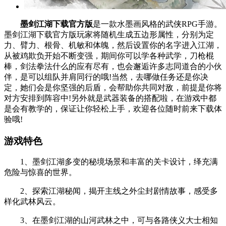
墨剑江湖下载官方版
是一款水墨画风格的武侠RPG手游。
墨剑江湖下载官方版玩家将随机生成五边形属性，分别为定
力、臂力、根骨、机敏和体魄，然后设置你的名字进入江湖，
从被鸡欺负开始不断变强，期间你可以学各种武学，刀枪棍
棒，剑法拳法什么的应有尽有，也会邂逅许多志同道合的小伙
伴，是可以组队并肩同行的哦!当然，去哪做任务还是你决
定，她们会是你坚强的后盾，会帮助你共同对敌，前提是你将
对方安排到阵容中!另外就是武器装备的搭配啦，在游戏中都
是会有教学的，保证让你轻松上手，欢迎各位随时前来下载体
验哦!
游戏特色
1、墨剑江湖多变的秘境场景和丰富的关卡设计，绎充满
危险与惊喜的世界。
2、探索江湖秘闻，揭开主线之外尘封剧情故事，感受多
样化武林风云。
3、在墨剑江湖的山河武林之中，可与各路侠义大士相知