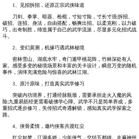
1、见招拆招，还原正宗武侠味道
刀剑、拳掌、暗器、枪棍，寸短寸险，寸长寸强;拆招、
破招、连招、身法，自由搭配，畅爽出招。以柔克刚，以力破
巧，出奇制胜，缔造属于自己的武学流派，尽显多元化招式战
斗。
2、变幻莫测，机缘巧遇武林秘境
密林雪山、湖底水牢，奇门遁甲桃花阵，竹林深处有人
家。感受多变的秘境场景和丰富的关卡设计，瞬息万变的随机
事件，演绎充满危险与惊喜的武林江湖。
3、原汁原味，打造真实武学修习
突破内功境界，打通经脉瓶颈，需要承担走火入魔的风
险;九重易筋经更需看破佛学心障。武学不只是简单养成，多
重招式逐步修习，失传招式奇遇解锁，感知真实武学探索之
路。
4、侠骨柔情，邀约侠客共渡红尘
红尘如梦，江湖多娇，少年侠气，交结五都雄。走遍神州