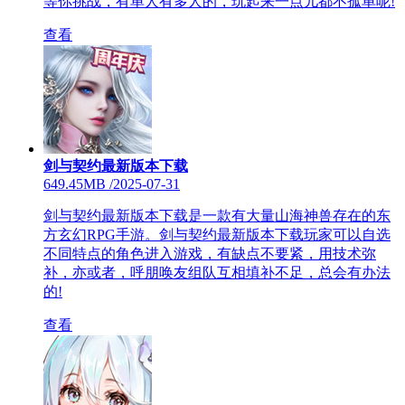
等你挑战，有单人有多人的，玩起来一点儿都不孤单呢!
查看
剑与契约最新版本下载
649.45MB
/
2025-07-31
剑与契约最新版本下载是一款有大量山海神兽存在的东
方玄幻RPG手游。剑与契约最新版本下载玩家可以自选
不同特点的角色进入游戏，有缺点不要紧，用技术弥
补，亦或者，呼朋唤友组队互相填补不足，总会有办法
的!
查看