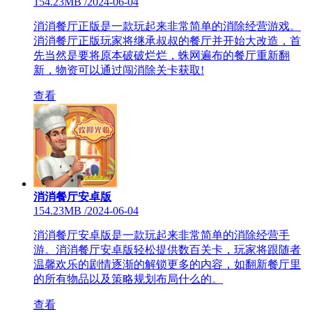
154.23MB
/
2024-06-04
消消餐厅正版是一款玩起来非常简单的消除经营游戏。
消消餐厅正版玩家将继承叔叔的餐厅并开始大改造，首
先当然是要将原本破破烂烂，蛛网遍布的餐厅重新翻
新，物资可以通过闯消除关卡获取!
查看
消消餐厅安卓版
154.23MB
/
2024-06-04
消消餐厅安卓版是一款玩起来非常简单的消除经营手
游。消消餐厅安卓版轻松提供数百关卡，玩家将跟随者
温馨欢乐的剧情逐渐的解锁更多的内容，如翻新餐厅里
的所有物品以及策略规划布局什么的。
查看