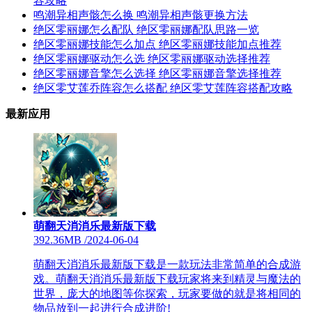
容攻略
鸣潮异相声骸怎么换 鸣潮异相声骸更换方法
绝区零丽娜怎么配队 绝区零丽娜配队思路一览
绝区零丽娜技能怎么加点 绝区零丽娜技能加点推荐
绝区零丽娜驱动怎么选 绝区零丽娜驱动选择推荐
绝区零丽娜音擎怎么选择 绝区零丽娜音擎选择推荐
绝区零艾莲乔阵容怎么搭配 绝区零艾莲阵容搭配攻略
最新应用
萌翻天消消乐最新版下载
392.36MB
/
2024-06-04
萌翻天消消乐最新版下载是一款玩法非常简单的合成游
戏。萌翻天消消乐最新版下载玩家将来到精灵与魔法的
世界，庞大的地图等你探索，玩家要做的就是将相同的
物品放到一起进行合成进阶!