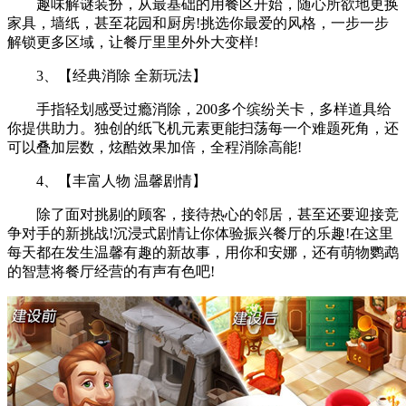
趣味解谜装扮，从最基础的用餐区开始，随心所欲地更换
家具，墙纸，甚至花园和厨房!挑选你最爱的风格，一步一步
解锁更多区域，让餐厅里里外外大变样!
3、【经典消除 全新玩法】
手指轻划感受过瘾消除，200多个缤纷关卡，多样道具给
你提供助力。独创的纸飞机元素更能扫荡每一个难题死角，还
可以叠加层数，炫酷效果加倍，全程消除高能!
4、【丰富人物 温馨剧情】
除了面对挑剔的顾客，接待热心的邻居，甚至还要迎接竞
争对手的新挑战!沉浸式剧情让你体验振兴餐厅的乐趣!在这里
每天都在发生温馨有趣的新故事，用你和安娜，还有萌物鹦鹉
的智慧将餐厅经营的有声有色吧!