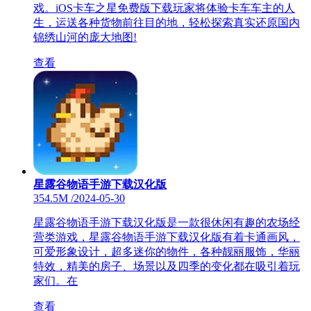
戏。iOS卡车之星免费版下载玩家将体验卡车车主的人
生，运送各种货物前往目的地，轻松探索真实还原国内
锦绣山河的庞大地图!
查看
星露谷物语手游下载汉化版
354.5M
/
2024-05-30
星露谷物语手游下载汉化版是一款很休闲有趣的农场经
营类游戏，星露谷物语手游下载汉化版有着卡通画风，
可爱形象设计，超多迷你的物件，各种靓丽服饰，华丽
特效，精美的房子、场景以及四季的变化都在吸引着玩
家们。在
查看