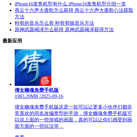
iPhone16发售机型有什么 iPhone16发售机型介绍一览
燕云十六声大唐歌怎么获得 燕云十六声大唐歌心法获取
方法
秒剪的音乐怎么剪 秒剪剪辑音乐方法
原神武器竭泽怎么获得 原神武器竭泽获得方法
最新应用
倩女幽魂免费手机版
1983.29MB
/
2025-09-16
倩女幽魂免费手机版这是一款可以让更多小伙伴们都非
常喜欢的同名改编类型的手游，倩女幽魂免费手机版可
以说上面的一些游戏的画面，真的可以让你们感受到画
面方面的一些玩法等，