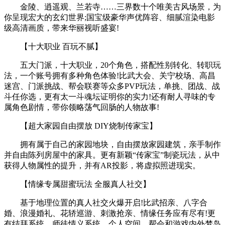
金陵、逍遥观、兰若寺……三界数十个唯美古风场景，为
你呈现宏大的玄幻世界;国宝级豪华声优阵容、细腻渲染电影
级高清画质，带来华丽视听盛宴!
【十大职业 百玩不腻】
五大门派，十大职业，20个角色，搭配性别转化、转职玩
法，一个账号拥有多种角色体验!比武大会、关宁校场、高昌
迷宫、门派挑战、帮会联赛等众多PVP玩法，单挑、团战、战
斗任你选，更有太一斗魂坛证明你的实力!还有耐人寻味的专
属角色剧情，带你领略荡气回肠的人物故事!
【超大家园自由摆放 DIY烧制传家宝】
拥有属于自己的家园地块，自由摆放家园建筑，亲手制作
并自由陈列房屋中的家具。更有新颖“传家宝”制瓷玩法，从中
获得人物属性的提升，并有AR投影，将虚拟照进现实。
【情缘专属甜蜜玩法 全服真人社交】
基于地理位置的真人社交火爆开启!比武招亲、八字合
婚、浪漫婚礼、花轿巡游、刺激抢亲、情缘任务应有尽有!更
有结拜系统、师徒情义系统、个人空间、帮会和游戏内外梦岛