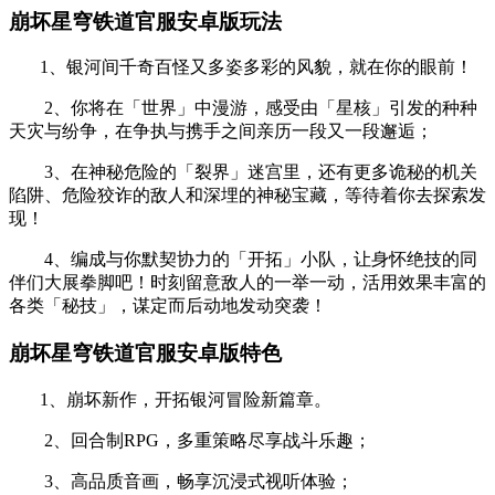
崩坏星穹铁道官服安卓版玩法
1、银河间千奇百怪又多姿多彩的风貌，就在你的眼前！
2、你将在「世界」中漫游，感受由「星核」引发的种种
天灾与纷争，在争执与携手之间亲历一段又一段邂逅；
3、在神秘危险的「裂界」迷宫里，还有更多诡秘的机关
陷阱、危险狡诈的敌人和深埋的神秘宝藏，等待着你去探索发
现！
4、编成与你默契协力的「开拓」小队，让身怀绝技的同
伴们大展拳脚吧！时刻留意敌人的一举一动，活用效果丰富的
各类「秘技」，谋定而后动地发动突袭！
崩坏星穹铁道官服安卓版特色
1、崩坏新作，开拓银河冒险新篇章。
2、回合制RPG，多重策略尽享战斗乐趣；
3、高品质音画，畅享沉浸式视听体验；