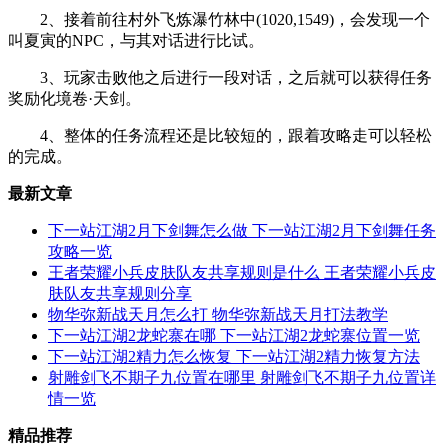
2、接着前往村外飞炼瀑竹林中(1020,1549)，会发现一个
叫夏寅的NPC，与其对话进行比试。
3、玩家击败他之后进行一段对话，之后就可以获得任务
奖励化境卷·天剑。
4、整体的任务流程还是比较短的，跟着攻略走可以轻松
的完成。
最新文章
下一站江湖2月下剑舞怎么做 下一站江湖2月下剑舞任务
攻略一览
王者荣耀小兵皮肤队友共享规则是什么 王者荣耀小兵皮
肤队友共享规则分享
物华弥新战天月怎么打 物华弥新战天月打法教学
下一站江湖2龙蛇寨在哪 下一站江湖2龙蛇寨位置一览
下一站江湖2精力怎么恢复 下一站江湖2精力恢复方法
射雕剑飞不期子九位置在哪里 射雕剑飞不期子九位置详
情一览
精品推荐