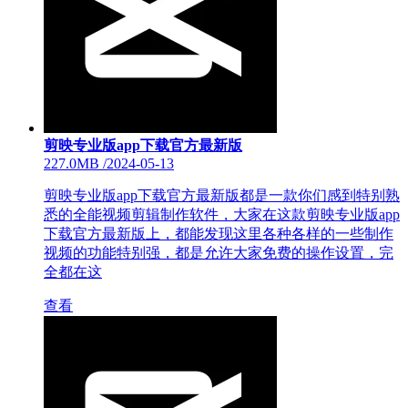
剪映专业版app下载官方最新版
227.0MB
/
2024-05-13
剪映专业版app下载官方最新版都是一款你们感到特别熟
悉的全能视频剪辑制作软件，大家在这款剪映专业版app
下载官方最新版上，都能发现这里各种各样的一些制作
视频的功能特别强，都是允许大家免费的操作设置，完
全都在这
查看