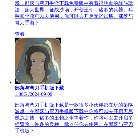
戏，部落与弯刀手游下载免费版中有着很热血的战斗玩
法，庞大世界，征战沙场，开创王朝，诸多的兵器、兵
种和坐骑可以去使用，你可以去开启无尽试炼。部落与
弯刀手游下
查看
部落与弯刀手机版下载
1.80G
/
2024-09-09
部落与弯刀手机版下载是一款很多小伙伴都在玩的策略
游戏，在部落与弯刀手机版下载中你将可以去开启无尽
试炼之旅，诸多的王朝之争等着你，你将可以去开启多
样冒险，许多的兵种、武器任你去使用。在部落与弯刀
手机版下