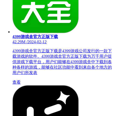
4399游戏盒官方正版下载
42.29M
/
2024-02-12
4399游戏盒官方正版下载是4399游戏公司发行的一款下
载游戏的软件。4399游戏盒官方正版下载为万千用户提
供游戏下载平台，用户们能够在4399游戏盒中下载到各
种各样的游戏，能够在社区功能中看到来自各个地方的
用户们所发表
查看