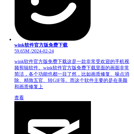
wink软件官方版免费下载
59.65M
/
2024-02-24
wink软件官方版免费下载这是一款非常受欢迎的手机视
频剪辑软件。wink软件官方版免费下载里面的画面非常
简洁，各个功能也都一目了然，比如画质修复、噪点消
除、精致五官、转GIF等。而这个软件主要的是在美颜
和画质修复上
查看