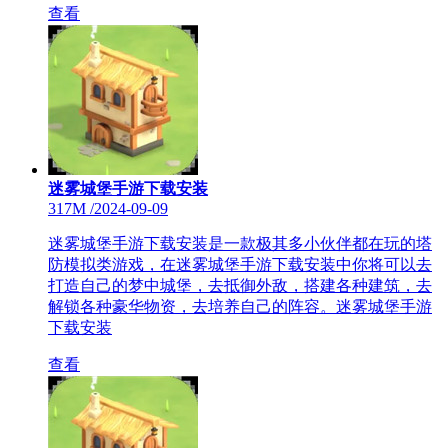
查看
迷雾城堡手游下载安装
317M
/
2024-09-09
迷雾城堡手游下载安装是一款极其多小伙伴都在玩的塔
防模拟类游戏，在迷雾城堡手游下载安装中你将可以去
打造自己的梦中城堡，去抵御外敌，搭建各种建筑，去
解锁各种豪华物资，去培养自己的阵容。迷雾城堡手游
下载安装
查看