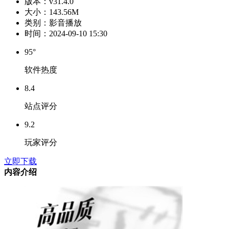
版本：
v31.4.0
大小：
143.56M
类别：
影音播放
时间：
2024-09-10 15:30
95°
软件热度
8.4
站点评分
9.2
玩家评分
立即下载
内容介绍