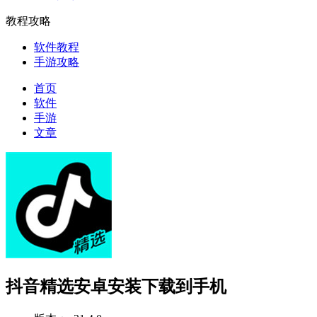
教程攻略
软件教程
手游攻略
首页
软件
手游
文章
抖音精选安卓安装下载到手机