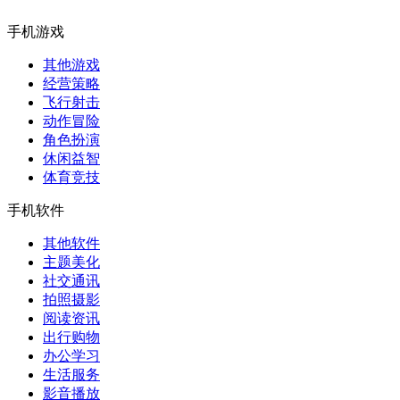
手机游戏
其他游戏
经营策略
飞行射击
动作冒险
角色扮演
休闲益智
体育竞技
手机软件
其他软件
主题美化
社交通讯
拍照摄影
阅读资讯
出行购物
办公学习
生活服务
影音播放