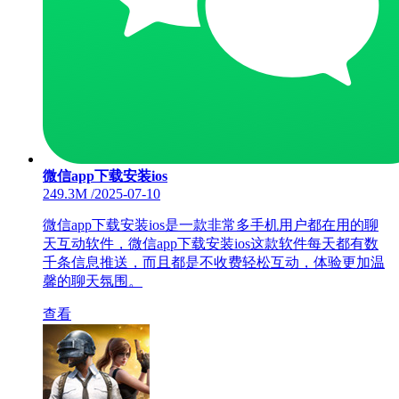
微信app下载安装ios
249.3M
/
2025-07-10
微信app下载安装ios是一款非常多手机用户都在用的聊
天互动软件，微信app下载安装ios这款软件每天都有数
千条信息推送，而且都是不收费轻松互动，体验更加温
馨的聊天氛围。
查看