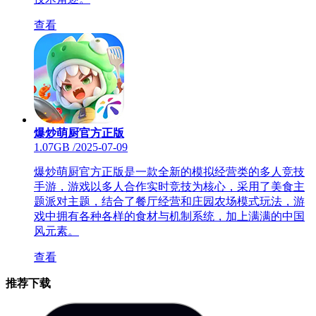
查看
爆炒萌厨官方正版
1.07GB
/
2025-07-09
爆炒萌厨官方正版是一款全新的模拟经营类的多人竞技
手游，游戏以多人合作实时竞技为核心，采用了美食主
题派对主题，结合了餐厅经营和庄园农场模式玩法，游
戏中拥有各种各样的食材与机制系统，加上满满的中国
风元素。
查看
推荐下载