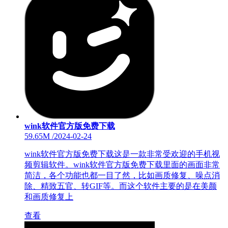
wink软件官方版免费下载
59.65M
/
2024-02-24
wink软件官方版免费下载这是一款非常受欢迎的手机视
频剪辑软件。wink软件官方版免费下载里面的画面非常
简洁，各个功能也都一目了然，比如画质修复、噪点消
除、精致五官、转GIF等。而这个软件主要的是在美颜
和画质修复上
查看