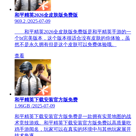
和平精英2026全皮肤版免费版
969.2
/
2025-07-09
和平精英2026全皮肤版免费版是和平精英手游的一
个bt完美版本，这个版本很适合没有皮肤的你体验，虽
然不是永久拥有但是这个皮肤可以免费体验哦。
查看
和平精英下载安装官方版免费
1.96GB
/
2025-07-09
和平精英下载安装官方版免费是一款拥有实景地图的战
术竞技游戏。和平精英下载安装官方版免费以高质量吃
鸡手游闻名，玩家可以在真实的环境中与其他玩家展开
技术角逐。