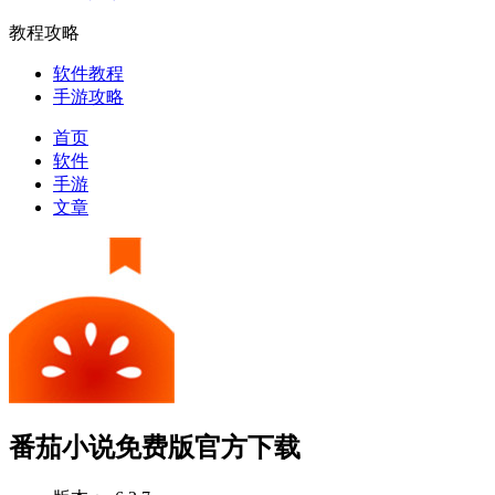
教程攻略
软件教程
手游攻略
首页
软件
手游
文章
番茄小说免费版官方下载