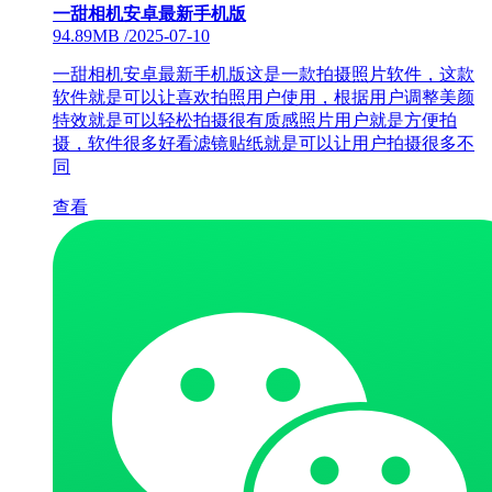
一甜相机安卓最新手机版
94.89MB
/
2025-07-10
一甜相机安卓最新手机版这是一款拍摄照片软件，这款
软件就是可以让喜欢拍照用户使用，根据用户调整美颜
特效就是可以轻松拍摄很有质感照片用户就是方便拍
摄，软件很多好看滤镜贴纸就是可以让用户拍摄很多不
同
查看