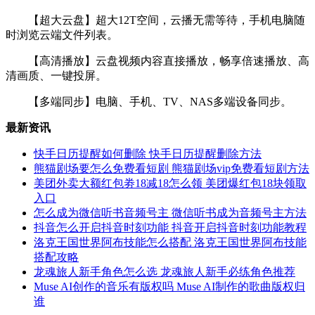
【超大云盘】超大12T空间，云播无需等待，手机电脑随
时浏览云端文件列表。
【高清播放】云盘视频内容直接播放，畅享倍速播放、高
清画质、一键投屏。
【多端同步】电脑、手机、TV、NAS多端设备同步。
最新资讯
快手日历提醒如何删除 快手日历提醒删除方法
熊猫剧场要怎么免费看短剧 熊猫剧场vip免费看短剧方法
美团外卖大额红包劵18减18怎么领 美团爆红包18块领取
入口
怎么成为微信听书音频号主 微信听书成为音频号主方法
抖音怎么开启抖音时刻功能 抖音开启抖音时刻功能教程
洛克王国世界阿布技能怎么搭配 洛克王国世界阿布技能
搭配攻略
龙魂旅人新手角色怎么选 龙魂旅人新手必练角色推荐
Muse AI创作的音乐有版权吗 Muse AI制作的歌曲版权归
谁