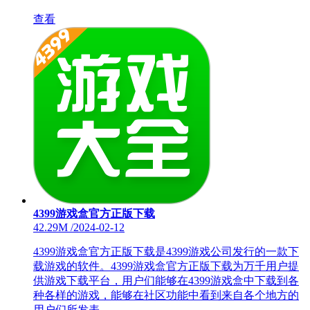
查看
4399游戏盒官方正版下载
42.29M
/
2024-02-12
4399游戏盒官方正版下载是4399游戏公司发行的一款下
载游戏的软件。4399游戏盒官方正版下载为万千用户提
供游戏下载平台，用户们能够在4399游戏盒中下载到各
种各样的游戏，能够在社区功能中看到来自各个地方的
用户们所发表