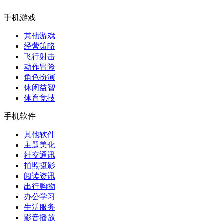
手机游戏
其他游戏
经营策略
飞行射击
动作冒险
角色扮演
休闲益智
体育竞技
手机软件
其他软件
主题美化
社交通讯
拍照摄影
阅读资讯
出行购物
办公学习
生活服务
影音播放