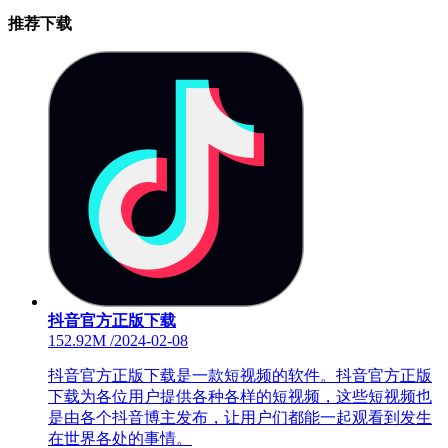
推荐下载
抖音官方正版下载
152.92M
/
2024-02-08
抖音官方正版下载是一款短视频的软件。抖音官方正版
下载为各位用户提供各种各样的短视频，这些短视频也
是由各个抖音博主发布，让用户们都能一起观看到发生
在世界各处的事情。