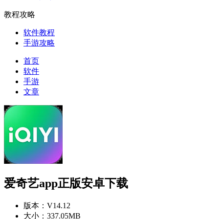
教程攻略
软件教程
手游攻略
首页
软件
手游
文章
爱奇艺app正版安卓下载
版本：
V14.12
大小：
337.05MB