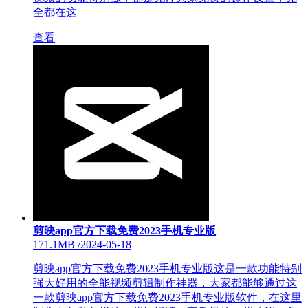
全都在这
查看
剪映app官方下载免费2023手机专业版
171.1MB
/
2024-05-18
剪映app官方下载免费2023手机专业版这是一款功能特别
强大好用的全能视频剪辑制作神器，大家都能够通过这
一款剪映app官方下载免费2023手机专业版软件，在这里