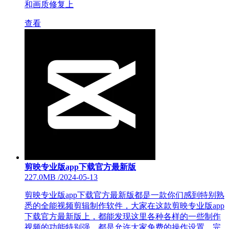
和画质修复上
查看
剪映专业版app下载官方最新版
227.0MB
/
2024-05-13
剪映专业版app下载官方最新版都是一款你们感到特别熟
悉的全能视频剪辑制作软件，大家在这款剪映专业版app
下载官方最新版上，都能发现这里各种各样的一些制作
视频的功能特别强，都是允许大家免费的操作设置，完