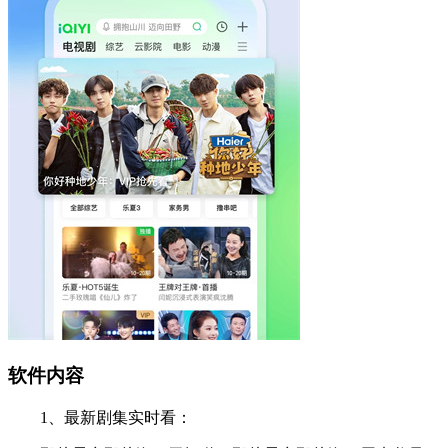
软件内容
1、最新剧集实时看：