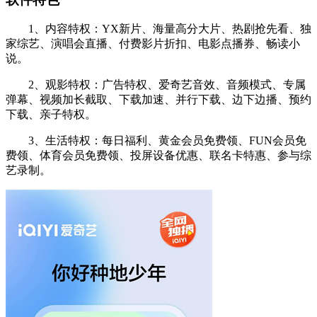
1、内容特权：YX新片、海量高分大片、热剧抢先看、独
家综艺、演唱会直播、付费影片折扣、电影点播券、畅读小
说。
2、观影特权：广告特权、爱奇艺音效、音频模式、专属
弹幕、视频加长截取、下载加速、并行下载、边下边播、预约
下载、亲子特权。
3、生活特权：每日福利、黄金会员免费领、FUN会员免
费领、体育会员免费领、投屏设备优惠、联名卡特惠、参与综
艺录制。