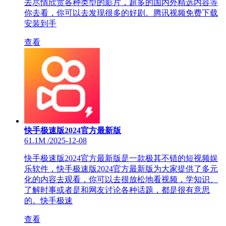
去尽情欣赏各种类型的影片，超多的国内外精选内容等
你去看，你可以去发现很多的好剧。腾讯视频免费下载
安装到手
查看
快手极速版2024官方最新版
61.1M
/
2025-12-08
快手极速版2024官方最新版是一款极其不错的短视频娱
乐软件，快手极速版2024官方最新版为大家提供了多元
化的内容去观看，你可以去很放松地看视频，学知识、
了解时事或者是和网友讨论各种话题，都是很有意思
的。快手极速
查看