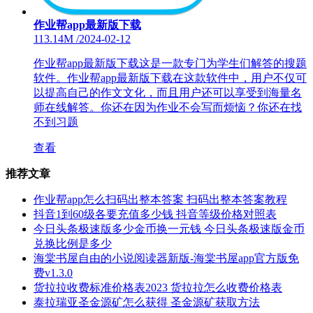
作业帮app最新版下载
113.14M
/
2024-02-12
作业帮app最新版下载这是一款专门为学生们解答的搜题
软件。作业帮app最新版下载在这款软件中，用户不仅可
以提高自己的作文文化，而且用户还可以享受到海量名
师在线解答。你还在因为作业不会写而烦恼？你还在找
不到习题
查看
推荐文章
作业帮app怎么扫码出整本答案 扫码出整本答案教程
抖音1到60级各要充值多少钱 抖音等级价格对照表
今日头条极速版多少金币换一元钱 今日头条极速版金币
兑换比例是多少
海棠书屋自由的小说阅读器新版-海棠书屋app官方版免
费v1.3.0
货拉拉收费标准价格表2023 货拉拉怎么收费价格表
泰拉瑞亚圣金源矿怎么获得 圣金源矿获取方法