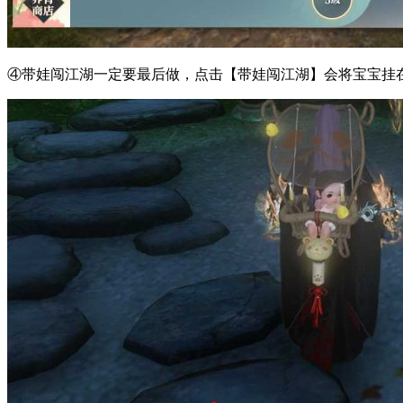
④带娃闯江湖一定要最后做，点击【带娃闯江湖】会将宝宝挂