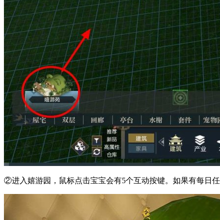
②进入嬉游园，鼠标点击宝宝会有5个互动按键。如果有每日任