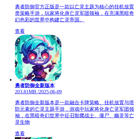
勇者防御官方正版是一款以亡灵主题为核心的挂机放置
类策略手游，玩家将化身亡灵军团领袖，在充满黑暗奇
幻色彩的世界中构建亡灵帝国。
查看
勇者防御全新版本
203.81MB
/
2025-06-09
勇者防御全新版本是一款融合卡牌策略、挂机放置与塔
防元素的亡灵主题手游，游戏中玩家将化身亡灵军团领
袖，在黑暗奇幻世界中征召骷髅战士、僵尸、幽灵等亡
灵生物
查看