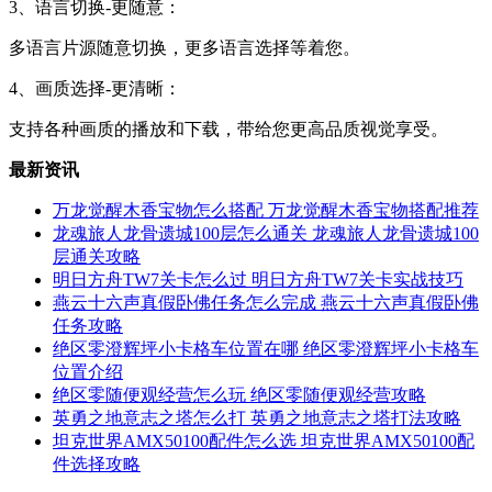
3、语言切换-更随意：
多语言片源随意切换，更多语言选择等着您。
4、画质选择-更清晰：
支持各种画质的播放和下载，带给您更高品质视觉享受。
最新资讯
万龙觉醒木香宝物怎么搭配 万龙觉醒木香宝物搭配推荐
龙魂旅人龙骨遗城100层怎么通关 龙魂旅人龙骨遗城100
层通关攻略
明日方舟TW7关卡怎么过 明日方舟TW7关卡实战技巧
燕云十六声真假卧佛任务怎么完成 燕云十六声真假卧佛
任务攻略
绝区零澄辉坪小卡格车位置在哪 绝区零澄辉坪小卡格车
位置介绍
绝区零随便观经营怎么玩 绝区零随便观经营攻略
英勇之地意志之塔怎么打 英勇之地意志之塔打法攻略
坦克世界AMX50100配件怎么选 坦克世界AMX50100配
件选择攻略