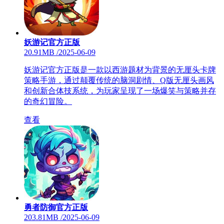
妖游记官方正版
20.91MB
/
2025-06-09
妖游记官方正版是一款以西游题材为背景的无厘头卡牌
策略手游，通过颠覆传统的脑洞剧情、Q版无厘头画风
和创新合体技系统，为玩家呈现了一场爆笑与策略并存
的奇幻冒险。
查看
勇者防御官方正版
203.81MB
/
2025-06-09