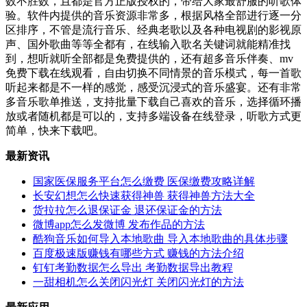
数不胜数，且都是官方正版授权的，带给大家最舒服的听歌体
验。软件内提供的音乐资源非常多，根据风格全部进行逐一分
区排序，不管是流行音乐、经典老歌以及各种电视剧的影视原
声、国外歌曲等等全都有，在线输入歌名关键词就能精准找
到，想听就听全部都是免费提供的，还有超多音乐伴奏、mv
免费下载在线观看，自由切换不同情景的音乐模式，每一首歌
听起来都是不一样的感觉，感受沉浸式的音乐盛宴。还有非常
多音乐歌单推送，支持批量下载自己喜欢的音乐，选择循环播
放或者随机都是可以的，支持多端设备在线登录，听歌方式更
简单，快来下载吧。
最新资讯
国家医保服务平台怎么缴费 医保缴费攻略详解
长安幻想怎么快速获得神兽 获得神兽方法大全
货拉拉怎么退保证金 退还保证金的方法
微博app怎么发微博 发布作品的方法
酷狗音乐如何导入本地歌曲 导入本地歌曲的具体步骤
百度极速版赚钱有哪些方式 赚钱的方法介绍
钉钉考勤数据怎么导出 考勤数据导出教程
一甜相机怎么关闭闪光灯 关闭闪光灯的方法