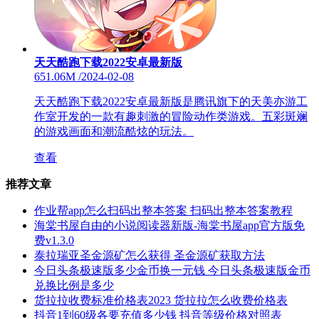
天天酷跑下载2022安卓最新版
651.06M
/
2024-02-08
天天酷跑下载2022安卓最新版是腾讯旗下的天美亦游工
作室开发的一款有趣刺激的冒险动作类游戏。五彩斑斓
的游戏画面和潮流酷炫的玩法。
查看
推荐文章
作业帮app怎么扫码出整本答案 扫码出整本答案教程
海棠书屋自由的小说阅读器新版-海棠书屋app官方版免
费v1.3.0
泰拉瑞亚圣金源矿怎么获得 圣金源矿获取方法
今日头条极速版多少金币换一元钱 今日头条极速版金币
兑换比例是多少
货拉拉收费标准价格表2023 货拉拉怎么收费价格表
抖音1到60级各要充值多少钱 抖音等级价格对照表