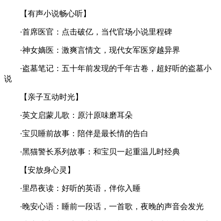
【有声小说畅心听】
·首席医官：点击破亿，当代官场小说里程碑
·神女嫡医：激爽言情文，现代女军医穿越异界
·盗墓笔记：五十年前发现的千年古卷，超好听的盗墓小
说
【亲子互动时光】
·英文启蒙儿歌：原汁原味磨耳朵
·宝贝睡前故事：陪伴是最长情的告白
·黑猫警长系列故事：和宝贝一起重温儿时经典
【安放身心灵】
·里昂夜读：好听的英语，伴你入睡
·晚安心语：睡前一段话，一首歌，夜晚的声音会发光