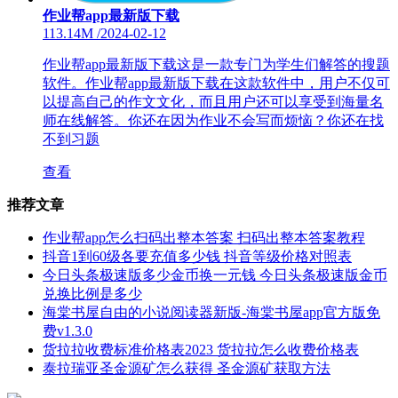
作业帮app最新版下载
113.14M
/
2024-02-12
作业帮app最新版下载这是一款专门为学生们解答的搜题
软件。作业帮app最新版下载在这款软件中，用户不仅可
以提高自己的作文文化，而且用户还可以享受到海量名
师在线解答。你还在因为作业不会写而烦恼？你还在找
不到习题
查看
推荐文章
作业帮app怎么扫码出整本答案 扫码出整本答案教程
抖音1到60级各要充值多少钱 抖音等级价格对照表
今日头条极速版多少金币换一元钱 今日头条极速版金币
兑换比例是多少
海棠书屋自由的小说阅读器新版-海棠书屋app官方版免
费v1.3.0
货拉拉收费标准价格表2023 货拉拉怎么收费价格表
泰拉瑞亚圣金源矿怎么获得 圣金源矿获取方法