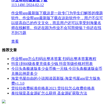
作业帮app最新版下载
113.14M
/
2024-02-12
作业帮app最新版下载这是一款专门为学生们解答的搜题
软件。作业帮app最新版下载在这款软件中，用户不仅可
以提高自己的作文文化，而且用户还可以享受到海量名
师在线解答。你还在因为作业不会写而烦恼？你还在找
不到习题
查看
推荐文章
作业帮app怎么扫码出整本答案 扫码出整本答案教程
抖音1到60级各要充值多少钱 抖音等级价格对照表
今日头条极速版多少金币换一元钱 今日头条极速版金币
兑换比例是多少
海棠书屋自由的小说阅读器新版-海棠书屋app官方版免
费v1.3.0
货拉拉收费标准价格表2023 货拉拉怎么收费价格表
泰拉瑞亚圣金源矿怎么获得 圣金源矿获取方法