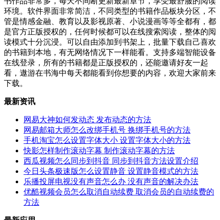
书作品非常多，每天不间断更新最新章节，享受最舒服的阅读
环境。软件界面非常简洁，不同类型的书籍作品板块分区，不
管是情感金融、教育以及影视原著、小说漫画等等全都有，都
是官方正版授权的，任何时候都可以在线搜索阅读，整体的阅
读模式十分沉浸。可以自由添加到书架上，批量下载自己喜欢
的书籍到本地，有无网络情况下一样能看。支持多端智能设备
在线登录，所有的书籍都是正版授权的，还能邀请好友一起
看，遨游在书海中每天都能看到你想要的内容，欢迎大家前来
下载。
最新资讯
网易大神如何发动态 发布动态的方法
网易邮箱大师怎么改绑手机号 换绑手机号的方法
手机淘宝怎么设置字体大小 设置字体大小的方法
快影怎样制作滚动字幕 制作滚动字幕的方法
西瓜视频怎么同步到抖音 同步到抖音方法设置介绍
今日头条极速版怎么设置静音 设置静音模式的方法
乐播投屏电视没有声音怎么办 没有声音的解决办法
优酷视频会员怎么取消自动续费 取消会员的自动续费的
方法