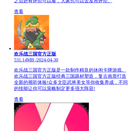
之后还有评论可以看，大家也可以去发布评论。
查看
欢乐战三国官方正版
531.14MB
/
2024-04-30
欢乐战三国官方正版是一款制作精良的休闲卡牌游戏。
欢乐战三国官方正版经典三国题材塑造，复古画质打造
全新的视听体验!众多文臣武将美女等你收集养成，不同
的技能让你可以策略制定更多强大阵容!
查看