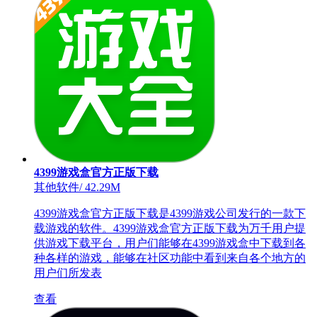
4399游戏盒官方正版下载
其他软件
/
42.29M
4399游戏盒官方正版下载是4399游戏公司发行的一款下
载游戏的软件。4399游戏盒官方正版下载为万千用户提
供游戏下载平台，用户们能够在4399游戏盒中下载到各
种各样的游戏，能够在社区功能中看到来自各个地方的
用户们所发表
查看