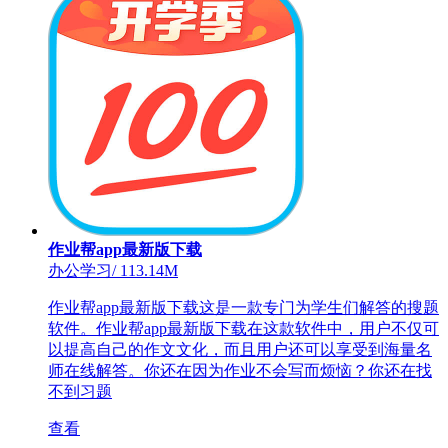
作业帮app最新版下载
办公学习
/
113.14M
作业帮app最新版下载这是一款专门为学生们解答的搜题
软件。作业帮app最新版下载在这款软件中，用户不仅可
以提高自己的作文文化，而且用户还可以享受到海量名
师在线解答。你还在因为作业不会写而烦恼？你还在找
不到习题
查看