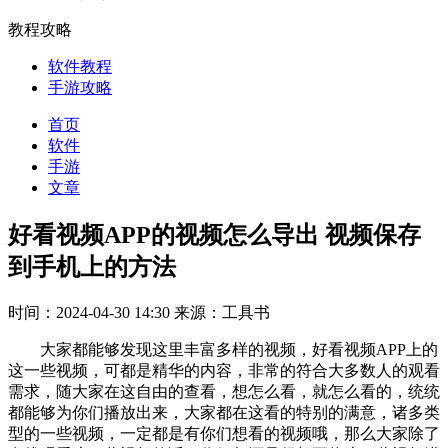
教程攻略
软件教程
手游攻略
首页
软件
手游
文章
好看视频APP的视频怎么导出 视频保存
到手机上的方法
时间：2024-04-30 14:30
来源：工具书
大家都能够发现这里丰富多样的视频，好看视频APP上的
这一些视频，可都是精华的内容，非常的符合大多数人的观看
需求，随大家在这自由的查看，想怎么看，就怎么看的，统统
都能够为你们播放出来，大家都在这看的特别的满意，诸多类
型的一些视频，一定都是有你们想看的视频哦，那么大家除了