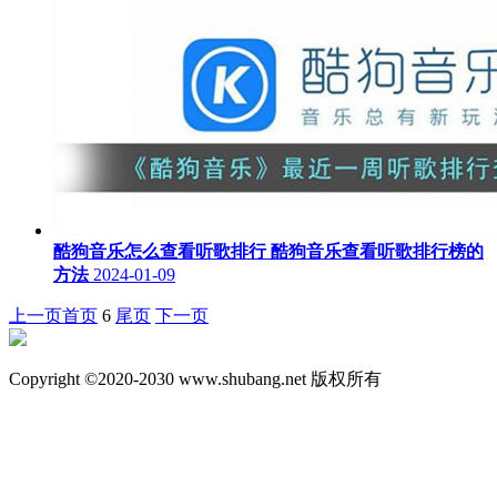
酷狗音乐怎么查看听歌排行 酷狗音乐查看听歌排行榜的
方法
2024-01-09
上一页
首页
6
尾页
下一页
Copyright ©2020-2030 www.shubang.net 版权所有