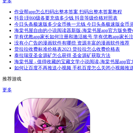
更多
作业帮app怎么扫码出整本答案 扫码出整本答案教程
抖音1到60级各要充值多少钱 抖音等级价格对照表
今日头条极速版多少金币换一元钱 今日头条极速版金币
海棠书屋自由的小说阅读器新版-海棠书屋app官方版免费v1.
学有优教app家长如何注册和激活账号 学有优教app家
没有小广告的漫画软件有哪些 资源丰富的漫画软件推荐
货拉拉收费标准价格表2023 货拉拉怎么收费价格表
泰拉瑞亚圣金源矿怎么获得 圣金源矿获取方法
海棠书屋 - 值得收藏的宝藏文学小说阅读-海棠书屋app官方
如何让百度不再推送小视频 手机百度怎么关闭小视频推
推荐游戏
更多