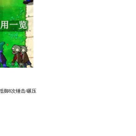
御8次锤击/碾压