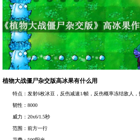
植物大战僵尸杂交版高冰果有什么用
特点：发射6枚冰豆，反伤减速1/帧，反伤概率冻结敌人，抵
韧性：8000
威力：20x6/1.5秒
范围：前方一行
花费：500阳光