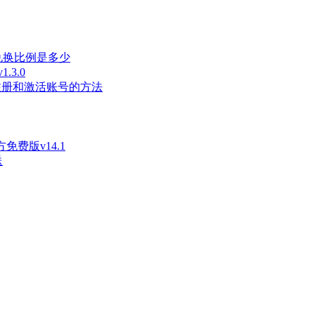
兑换比例是多少
3.0
长注册和激活账号的方法
免费版v14.1
送