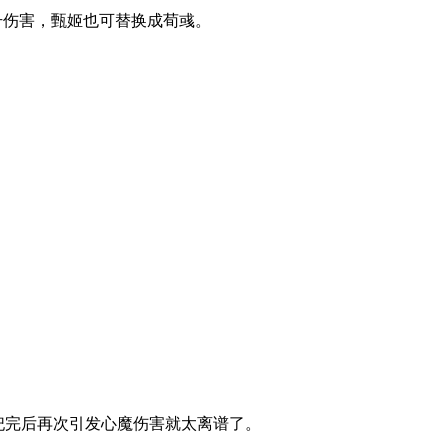
伤害，甄姬也可替换成荀彧。
祀完后再次引发心魔伤害就太离谱了。