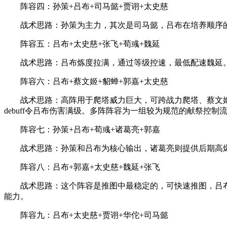
阵容四：孙策+吕布+司马懿+贾诩+太史慈
战术思路：孙策为主力，其次是司马懿，吕布在培养顺序的最
阵容五：吕布+太史慈+张飞+荀彧+魏延
战术思路：吕布炼度拉满，通过等级控速，最低配速魏延。根
阵容六：吕布+蔡文姬+貂蝉+郭嘉+太史慈
战术思路：高阵用于爬塔威力巨大，可跨战力爬塔、蔡文姬
debuff令吕布伤害满级。多阵阵容为一组较为规范的献祭控
阵容七：孙策+吕布+荀彧+诸葛亮+郭嘉
战术思路：孙策和吕布为核心输出，诸葛亮则提供后期高爆
阵容八：吕布+郭嘉+太史慈+魏延+张飞
战术思路：这个阵容是推图中最稳定的，可快速推图，吕布为主
能力。
阵容九：吕布+太史慈+贾诩+华佗+司马懿