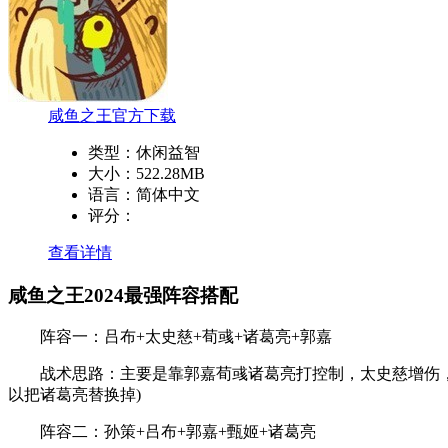
咸鱼之王官方下载
类型：
休闲益智
大小：
522.28MB
语言：
简体中文
评分：
查看详情
咸鱼之王2024最强阵容搭配
阵容一：吕布+太史慈+荀彧+诸葛亮+郭嘉
战术思路：主要是靠郭嘉荀彧诸葛亮打控制，太史慈增伤，吕
以把诸葛亮替换掉)
阵容二：孙策+吕布+郭嘉+甄姬+诸葛亮