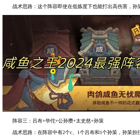
战术思路：这个阵容即使在低炼度下也能打出高伤害，孙策
阵容三：吕布+华佗+公孙瓒+太史慈+孙策
战术思路：在阵容中有2个c、1个吕布和1个孙策，孙策担