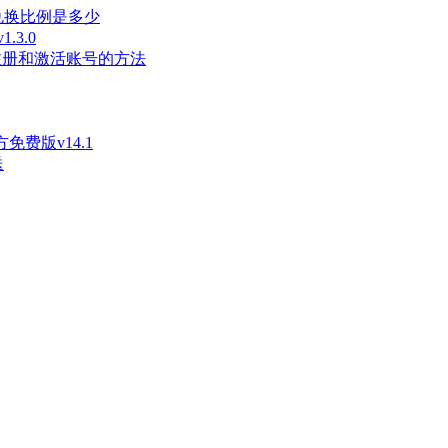
兑换比例是多少
3.0
长注册和激活账号的方法
免费版v14.1
送