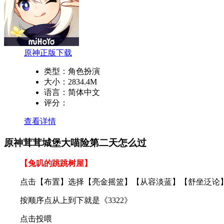
原神正版下载
类型：
角色扮演
大小：
2834.4M
语言：
简体中文
评分：
查看详情
原神茸茸城堡大喵险第二天怎么过
【兔叽的跳跳树屋】
点击【布置】选择【亮金摇篮】【从容淡蓝】【舒坐泛论
按顺序点从上到下就是《3322》
点击投喂