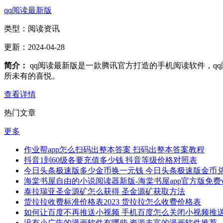
qq阅读最新版
类型：
阅读资讯
更新：
2024-04-28
简介：
qq阅读最新版是一款腾讯官方打造的手机阅读软件，q
所未有的喜悦。
查看详情
热门文章
更多
作业帮app怎么扫码出整本答案 扫码出整本答案教程
抖音1到60级各要充值多少钱 抖音等级价格对照表
今日头条极速版多少金币换一元钱 今日头条极速版金币
海棠书屋自由的小说阅读器新版-海棠书屋app官方版免费v1.
泰拉瑞亚圣金源矿怎么获得 圣金源矿获取方法
货拉拉收费标准价格表2023 货拉拉怎么收费价格表
如何让百度不再推送小视频 手机百度怎么关闭小视频推
没有小广告的漫画软件有哪些 资源丰富的漫画软件推荐