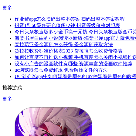
更多
作业帮app怎么扫码出整本答案 扫码出整本答案教程
抖音1到60级各要充值多少钱 抖音等级价格对照表
今日头条极速版多少金币换一元钱 今日头条极速版金币
海棠书屋自由的小说阅读器新版-海棠书屋app官方版免费v1.
泰拉瑞亚圣金源矿怎么获得 圣金源矿获取方法
货拉拉收费标准价格表2023 货拉拉怎么收费价格表
如何让百度不再推送小视频 手机百度怎么关闭小视频推
没有小广告的漫画软件有哪些 资源丰富的漫画软件推荐
uc浏览器怎么免费解压 免费解压文件的方法
UC浏览器app中如何观看带颜色的 软件观看带颜色的教
推荐游戏
更多