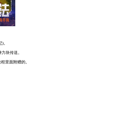
)。
神力块传送。
教程里面附赠的。
。