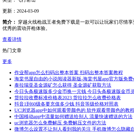
更新：
2024-03-09
简介：
穿越火线枪战王者免费下载是一款可以让玩家们尽情享
优秀的震动开枪体验。
查看详情
热门文章
更多
作业帮app怎么扫码出整本答案 扫码出整本答案教程
海棠书屋自由的小说阅读器新版-海棠书屋app官方版免费v1.
泰拉瑞亚圣金源矿怎么获得 圣金源矿获取方法
今日头条极速版多少金币换一元钱 今日头条极速版金币
货拉拉收费标准价格表2023 货拉拉怎么收费价格表
抖音1到60级各要充值多少钱 抖音等级价格对照表
UC浏览器app中如何观看带颜色的 软件观看带颜色的教
中国移动app中流量如何赠送给别人 流量快速赠送的方法
uc浏览器怎么免费解压 免费解压文件的方法
微博怎么设置不让别人看到我的关注 手机微博怎么隐藏