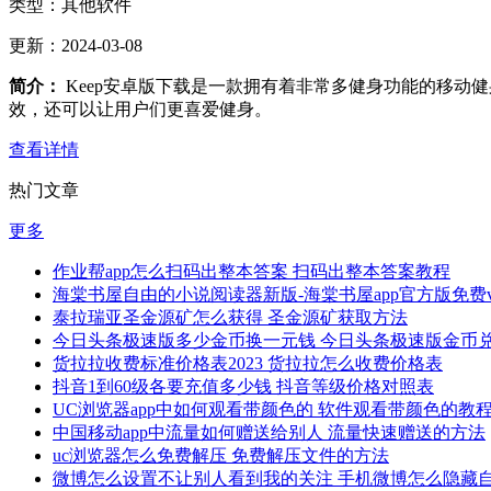
类型：
其他软件
更新：
2024-03-08
简介：
Keep安卓版下载是一款拥有着非常多健身功能的移动
效，还可以让用户们更喜爱健身。
查看详情
热门文章
更多
作业帮app怎么扫码出整本答案 扫码出整本答案教程
海棠书屋自由的小说阅读器新版-海棠书屋app官方版免费v1.
泰拉瑞亚圣金源矿怎么获得 圣金源矿获取方法
今日头条极速版多少金币换一元钱 今日头条极速版金币
货拉拉收费标准价格表2023 货拉拉怎么收费价格表
抖音1到60级各要充值多少钱 抖音等级价格对照表
UC浏览器app中如何观看带颜色的 软件观看带颜色的教
中国移动app中流量如何赠送给别人 流量快速赠送的方法
uc浏览器怎么免费解压 免费解压文件的方法
微博怎么设置不让别人看到我的关注 手机微博怎么隐藏