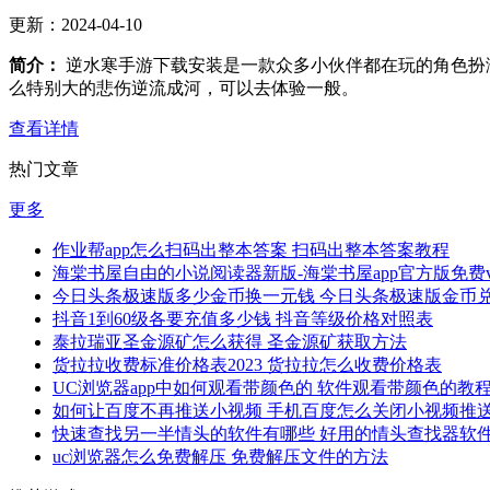
更新：
2024-04-10
简介：
逆水寒手游下载安装是一款众多小伙伴都在玩的角色扮
么特别大的悲伤逆流成河，可以去体验一般。
查看详情
热门文章
更多
作业帮app怎么扫码出整本答案 扫码出整本答案教程
海棠书屋自由的小说阅读器新版-海棠书屋app官方版免费v1.
今日头条极速版多少金币换一元钱 今日头条极速版金币
抖音1到60级各要充值多少钱 抖音等级价格对照表
泰拉瑞亚圣金源矿怎么获得 圣金源矿获取方法
货拉拉收费标准价格表2023 货拉拉怎么收费价格表
UC浏览器app中如何观看带颜色的 软件观看带颜色的教
如何让百度不再推送小视频 手机百度怎么关闭小视频推
快速查找另一半情头的软件有哪些 好用的情头查找器软
uc浏览器怎么免费解压 免费解压文件的方法