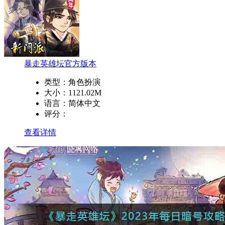
暴走英雄坛官方版本
类型：
角色扮演
大小：
1121.02M
语言：
简体中文
评分：
查看详情